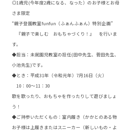
◎1歳児(今年度2歳になる、なった）のお子様とお母
さま限定
“親子登園教室funfun（ふぁんふぁん）特別企画”
『親子で楽しむ おもちゃづくり！』 を行いま
す。
◆担当：未就園児教室の担任(田中先生、菅田先生、
小池先生)です。
◆とき：平成31年（令和元年）7月16日（火）
10：00～11：30
歌を歌ったり、おもちゃを作ったりして遊びましょ
う！
◆ご持参いただくもの：室内履き（かかとのある物
お子様は上履きまたはスニーカー（新しいもの・よ