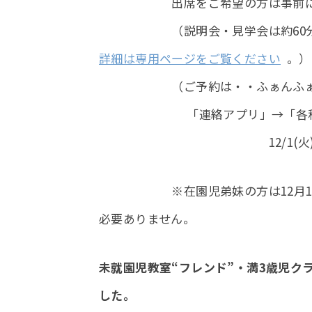
出席をご希望の方は事前にお申
（説明会・見学会は約60分、
詳細は専用ページをご覧ください
。）
（ご予約は・・ふぁんふぁん
「連絡アプリ」→「各種お申し
12/1(火)、10:00
※在園児弟妹の方は12月14日(月
必要ありません。
未就園児教室“フレンド”・満3歳児ク
した。