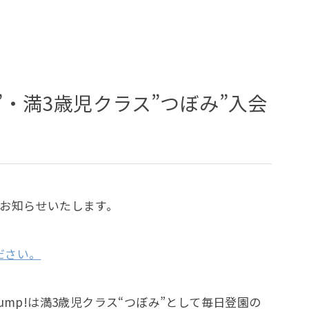
”・満3歳児クラス”つぼみ”入会
をお知らせいたします。
ださい。
ump!は満3歳児クラス“つぼみ”として毎日登園の